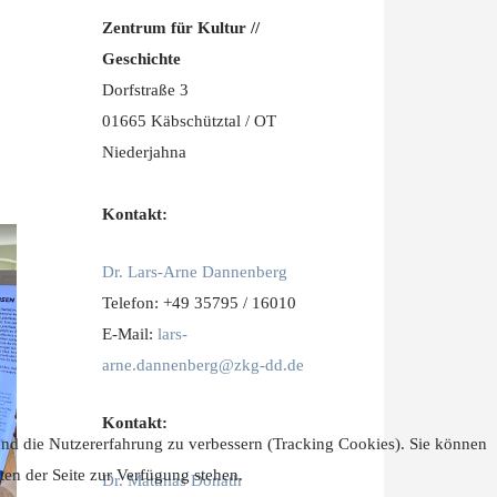
Zentrum für Kultur //
Geschichte
Dorfstraße 3
01665 Käbschütztal / OT
Niederjahna
Kontakt:
Dr. Lars-Arne Dannenberg
Telefon: +49 35795 / 16010
E-Mail:
lars-
arne.dannenberg@zkg-dd.de
Kontakt:
 und die Nutzererfahrung zu verbessern (Tracking Cookies). Sie können
ten der Seite zur Verfügung stehen.
Dr. Matthias Donath