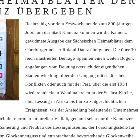
HEIMATBLÄTTER DER
NZ ÜBERGEBEN
Rechtzeitig vor dem Festwochenende zum 800-jährigen
Jubiläum der Stadt Kamenz konnten wir die Kamenz
gewidmete Ausgabe der Sächsischen Heimatblätter dem
Oberbürgermeister Roland Dantz übergeben. Die über 30
reich illustrierten Beiträge spannen einen weiten Bogen,
angefangen vom Deutungsversuch der eigentlichen
Stadtentwicklung, über den Umgang mit städtischen
Konflikten oder auch mit der Pest, über die erst 1934
wiederentdeckten Wandmalereien in der St. Just-Kirche,
über Lessing in Afrika bis hin zu zeitgeschichtlichen
Ereignissen, wie der Ansiedlung bedeutender Unternehme
ch der enormen kulturellen Vielfalt, genannt seien nur die Kamenzer
r Sanierung und Neubau des Lessingmuseums, der Forschungsstelle für
em Glockenneuguss und entsprechende bevorstehende Glockenweihe