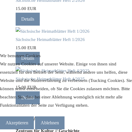
Sächsische Heimatblätter Heft 2/2026
15.00 EUR
Details
Sächsische Heimatblätter Heft 1/2026
15.00 EUR
Wir benutzen Cookies
Details
Wir nutzen Cookies auf unserer Website. Einige von ihnen sind
essenziell für den Betrieb der Seite, während andere uns helfen, diese
Sächsische Heimatblätter Heft 4/2025
Website und die Nutzererfahrung zu verbessern (Tracking Cookies). Sie
15.00 EUR
können selbst entscheiden, ob Sie die Cookies zulassen möchten. Bitte
beachten Sie, dass bei einer Ablehnung womöglich nicht mehr alle
Details
Funktionalitäten der Seite zur Verfügung stehen.
KONTAKT
Akzeptieren
Ablehnen
Zentrum für Kultur // Geschichte