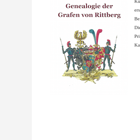
Ku
er
Be
Di
Pr
Ka