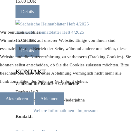
15.00 EUR
Details
Sächsische Heimatblätter Heft 4/2025
Wir benutzen Cookies
15.00 EUR
Wir nutzen Cookies auf unserer Website. Einige von ihnen sind
essenziell für den Betrieb der Seite, während andere uns helfen, diese
Details
Website und die Nutzererfahrung zu verbessern (Tracking Cookies). Sie
können selbst entscheiden, ob Sie die Cookies zulassen möchten. Bitte
KONTAKT
beachten Sie, dass bei einer Ablehnung womöglich nicht mehr alle
Funktionalitäten der Seite zur Verfügung stehen.
Zentrum für Kultur // Geschichte
Dorfstraße 3
Akzeptieren
Ablehnen
01665 Käbschütztal / OT Niederjahna
Weitere Informationen
|
Impressum
Kontakt: