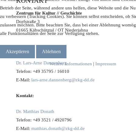
KONTAKT
Betrieb der Seite, während andere uns helfen, diese Website und die Nu
Zentrum für Kultur // Geschichte
zu verbessern (Tracking Cookies). Sie können selbst entscheiden, ob Si
Dorfstraße 3
zulassen möchten. Bitte beachten Sie, dass bei einer Ablehnung womög
01665 Käbschütztal / OT Niederjahna
alle Funktionalitäten der Seite zur Verfügung stehen.
Kontakt:
Akzeptieren
Ablehnen
Dr. Lars-Arne Dannenberg
Weitere Informationen
|
Impressum
Telefon: +49 35795 / 16010
E-Mail:
lars-arne.dannenberg@zkg-dd.de
Kontakt:
Dr. Matthias Donath
Telefon: +49 3521 / 4920796
E-Mail:
matthias.donath@zkg-dd.de